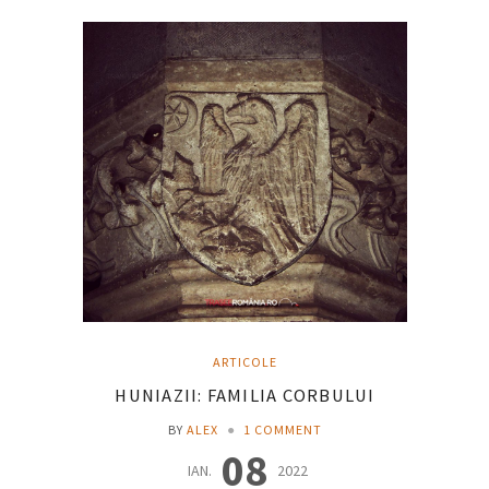
ARTICOLE
HUNIAZII: FAMILIA CORBULUI
BY
ALEX
●
1 COMMENT
08
IAN.
2022