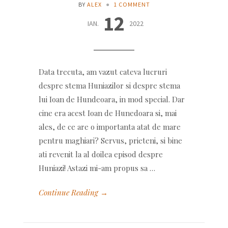
BY
ALEX
●
1 COMMENT
12
IAN.
2022
Data trecuta, am vazut cateva lucruri
despre stema Huniazilor si despre stema
lui Ioan de Hundeoara, in mod special. Dar
cine era acest Ioan de Hunedoara si, mai
ales, de ce are o importanta atat de mare
pentru maghiari? Servus, prieteni, si bine
ati revenit la al doilea episod despre
Huniazi! Astazi mi-am propus sa …
Continue Reading →