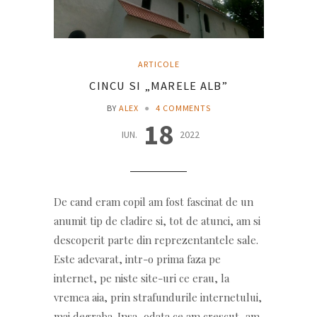
ARTICOLE
CINCU SI „MARELE ALB”
BY
ALEX
●
4 COMMENTS
18
IUN.
2022
De cand eram copil am fost fascinat de un
anumit tip de cladire si, tot de atunci, am si
descoperit parte din reprezentantele sale.
Este adevarat, intr-o prima faza pe
internet, pe niste site-uri ce erau, la
vremea aia, prin strafundurile internetului,
mai degraba. Insa, odata ce am crescut, am