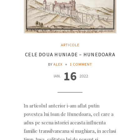
ARTICOLE
CELE DOUA HUNIADE – HUNEDOARA
BY
ALEX
●
1 COMMENT
16
IAN.
2022
In articolul anterior i-am aflat putin
povestea lui Ioan de Hunedoara, cel care a
adus pe scena istoriei aceasta influenta
familie transilvaneana si maghiara, in acelasi
timp. Insa, calitatea lui de regent si