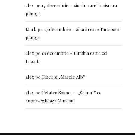
alex
pe
17 decembrie – ziua in care Timisoara
plange
Mark
pe
17 decembrie – ziua in care Timisoara
plange
alex
pe
18 decembrie – Lumina catre cei
trecuti
alex
pe
Cincu si „Marele Alb”
alex
pe
Cetatea Soimos – „Soimul” ce
supravegheaza Muresul