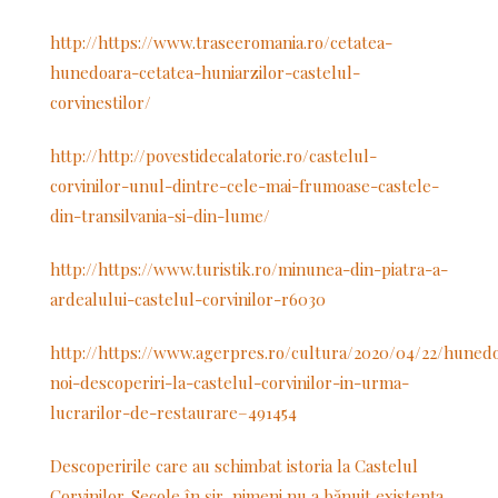
http://https://www.traseeromania.ro/cetatea-
hunedoara-cetatea-huniarzilor-castelul-
corvinestilor/
http://http://povestidecalatorie.ro/castelul-
corvinilor-unul-dintre-cele-mai-frumoase-castele-
din-transilvania-si-din-lume/
http://https://www.turistik.ro/minunea-din-piatra-a-
ardealului-castelul-corvinilor-r6030
http://https://www.agerpres.ro/cultura/2020/04/22/huned
noi-descoperiri-la-castelul-corvinilor-in-urma-
lucrarilor-de-restaurare–491454
Descoperirile care au schimbat istoria la Castelul
Corvinilor. Secole în şir, nimeni nu a bănuit existenţa