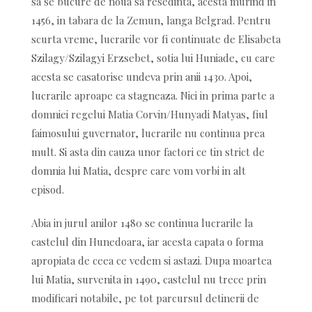
sa se bucure de noua sa resedinta, acesta murind in
1456, in tabara de la Zemun, langa Belgrad. Pentru
scurta vreme, lucrarile vor fi continuate de Elisabeta
Szilagy/Szilagyi Erzsebet, sotia lui Huniade, cu care
acesta se casatorise undeva prin anii 1430. Apoi,
lucrarile aproape ca stagneaza. Nici in prima parte a
domniei regelui Matia Corvin/Hunyadi Matyas, fiul
faimosului guvernator, lucrarile nu continua prea
mult. Si asta din cauza unor factori ce tin strict de
domnia lui Matia, despre care vom vorbi in alt
episod.
Abia in jurul anilor 1480 se continua lucrarile la
castelul din Hunedoara, iar acesta capata o forma
apropiata de ceea ce vedem si astazi. Dupa moartea
lui Matia, survenita in 1490, castelul nu trece prin
modificari notabile, pe tot parcursul detinerii de