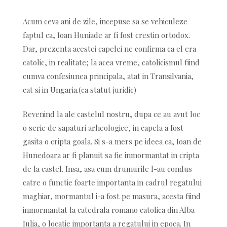
Acum ceva ani de zile, incepuse sa se vehiculeze
faptul ca, Ioan Huniade ar fi fost crestin ortodox.
Dar, prezenta acestei capelei ne confirma ca el era
catolic, in realitate; la acea vreme, catolicismul fiind
cumva confesiunea principala, atat in Transilvania,
cat si in Ungaria.(ca statut juridic)
Revenind la ale castelul nostru, dupa ce au avut loc
o serie de sapaturi arheologice, in capela a fost
gasita o cripta goala. Si s-a mers pe ideea ca, Ioan de
Hunedoara ar fi planuit sa fie inmormantat in cripta
de la castel. Insa, asa cum drumurile l-au condus
catre o functie foarte importanta in cadrul regatului
maghiar, mormantul i-a fost pe masura, acesta fiind
inmormantat la catedrala romano catolica din Alba
Iulia, o locatie importanta a regatului in epoca. In