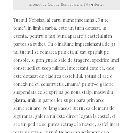
inceput de Ioan de Hundeoara, in fata galeriei
Turnul Neboisa, al carui nume inseamna „Nu te
teme”, in limba sarba, este un turn detasat, in
esenta, pentru o mai buna aparare a castelului in
partea sa sudica. Cu o inaltime impresionanta de 33
m, turnul se remarca prin etajul sau sprijinit pe
console, si prin gurile sale de tragere, specifice unei
constructii cu scop militar. Interesant este ca, desi
este detasat de cladirea castelului, totusi el are o
conexiune cu constructia „mama” printr-o galerie
suspendata ce se sprijina pe noua stalpi masivi din
piatra, uniti in partea lor superioara prin arce
semicirculare. Pe langa acest lucru, ca element de
siguranta, galeria nu este direct legata la castel, ci
are un pod ce se putea retrage la nevoie, astfel incat
toata galeria si Turnul Neboisa sa actioneze ca o