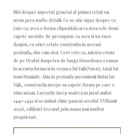
Nici despre aspectul general al primei cetati nu
avem prea multe detalii. Ce se stie sigur despre ea
este ca, avea o forma elipsoidala si ca avea cele doua
capete ascutite. Se presupune ca avea si un turn
donjon, ca orice cetate construita in aceeasi
perioada, dar cam atat. Cert este ca, micuta cetate
de pe Dealul Sanpetru de langa Hunedoara a ramas
in aceasta forma si in vremea lui Vajk(Voicu), tatal lui
Ioan Huniade. Abia in perioada ascensiunii fiului lui
Vajk, constructia incepe sa capete forma pe care o
stim astazi. Lucrarile incep undeva in jurul anilor
1440-1442 si se intind chiar pana in secolul XVII(anii
1620), edificiul trecand prin mana mai multor
proprietari.