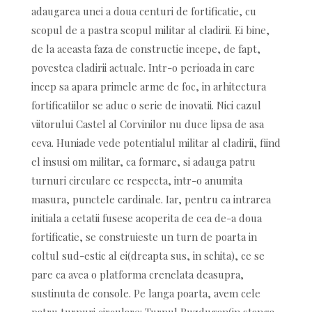
adaugarea unei a doua centuri de fortificatie, cu
scopul de a pastra scopul militar al cladirii. Ei bine,
de la aceasta faza de constructie incepe, de fapt,
povestea cladirii actuale. Intr-o perioada in care
incep sa apara primele arme de foc, in arhitectura
fortificatiilor se aduc o serie de inovatii. Nici cazul
viitorului Castel al Corvinilor nu duce lipsa de asa
ceva. Huniade vede potentialul militar al cladirii, fiind
el insusi om militar, ca formare, si adauga patru
turnuri circulare ce respecta, intr-o anumita
masura, punctele cardinale. Iar, pentru ca intrarea
initiala a cetatii fusese acoperita de cea de-a doua
fortificatie, se construieste un turn de poarta in
coltul sud-estic al ei(dreapta sus, in schita), ce se
pare ca avea o platforma crenelata deasupra,
sustinuta de console. Pe langa poarta, avem cele
patru turnuri circulare: Turnul Buzdugan(in stanga