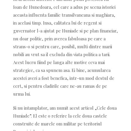
Ioan de Hunedoara, cel care a adus pe scena istoriei
aceasta influenta familie transilvaneana si maghiara,
in acelasi timp. Insa, calitatea lui de regent si
guvernator l-a ajutat pe Huniade si pe plan financiar,
nu doar politic, prin averea fabuloasa pe care a
strans-o si pentru care, posibil, multi dintre marii
nobili au vrut sa il excluda din viata politica a tarii.
Acest lucru fiind pe langa alte motive ceva mai
strategice, ca sa spunem asa. Ei bine, acumularea
acestei averi a fost benefica, intr-un mod destul de
cert, si pentru cladirile care ne-au ramas de pe
urma lui.
Si nu intamplator, am numit acest articol „Cele doua
Huniade”. El este o referire la cele doua castele
construite de marele om militar pe teritoriul