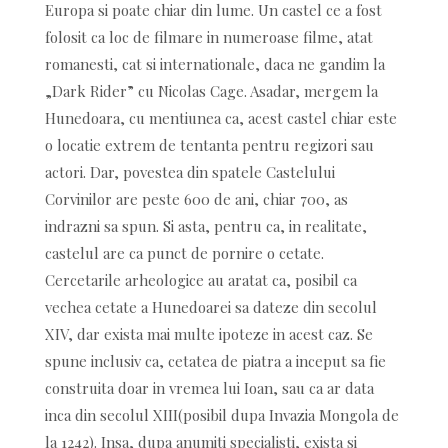
Europa si poate chiar din lume. Un castel ce a fost
folosit ca loc de filmare in numeroase filme, atat
romanesti, cat si internationale, daca ne gandim la
„Dark Rider” cu Nicolas Cage. Asadar, mergem la
Hunedoara, cu mentiunea ca, acest castel chiar este
o locatie extrem de tentanta pentru regizori sau
actori. Dar, povestea din spatele Castelului
Corvinilor are peste 600 de ani, chiar 700, as
indrazni sa spun. Si asta, pentru ca, in realitate,
castelul are ca punct de pornire o cetate.
Cercetarile arheologice au aratat ca, posibil ca
vechea cetate a Hunedoarei sa dateze din secolul
XIV, dar exista mai multe ipoteze in acest caz. Se
spune inclusiv ca, cetatea de piatra a inceput sa fie
construita doar in vremea lui Ioan, sau ca ar data
inca din secolul XIII(posibil dupa Invazia Mongola de
la 1242). Insa, dupa anumiti specialisti, exista si