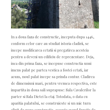
In a doua faza de constructie, inceputa dupa 1446,
conform celor care au studiat istoria cladirii, se
incepe modificarea cetatii si pregatirea acesteia
pentru a deveni un edificiu de reprezentare. Deja,
inca din prima faza, se incepuse constructia unui
imens palat pe partea vestica a fostei cetati, iar
acum, noul palat incepe sa prinda contur. Cladirea
de dimensiuni mari, pentru vremea respectiva, este
impartita in doua sali suprapuse: Sala Cavalerilor la
parter si Sala Dietei la etaj. Totodata, o data cu
aparitia palatului, se construieste si un mic turn
alipit de noua constructie, aceasta avand functia de