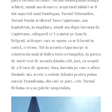
schitei), numit asa deoarece acoperisul initial i-ar fi
dat aspectul unui buzdugan, Turnul Tobosarilor,
Turnul Pustiu si viitorul Turn Capistrano, sau
Kapisztran, in maghiara, numit asa dupa Giovanni da
Capistrano, calugarul ce l-a ajutat pe Ioan la
Belgrad, si despre care se spune ca ar fi locuit in
castel, o vreme. Tot in aceasta etapa incepe si
constructia unui al doilea turn rectangular, in partea
de nord-vest de aceasta data(in colt, jos), cu scopul
de a fi turn de aparare. Insa, inovatia pe care o aduce
Huniade aici, si este o solutie folosita pentru prima
oara in Transilvania, din cate se pare, este Turnul
Neboisa cu a sa galerie suspendata.