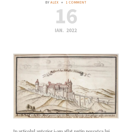
BY
ALEX
●
1 COMMENT
16
IAN.
2022
In articolul anterior i-am aflat putin povestea lui