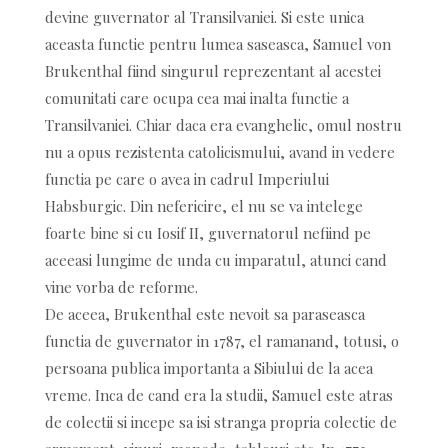
devine guvernator al Transilvaniei. Si este unica
aceasta functie pentru lumea saseasca, Samuel von
Brukenthal fiind singurul reprezentant al acestei
comunitati care ocupa cea mai inalta functie a
Transilvaniei. Chiar daca era evanghelic, omul nostru
nu a opus rezistenta catolicismului, avand in vedere
functia pe care o avea in cadrul Imperiului
Habsburgic. Din nefericire, el nu se va intelege
foarte bine si cu Iosif II, guvernatorul nefiind pe
aceeasi lungime de unda cu imparatul, atunci cand
vine vorba de reforme.
De aceea, Brukenthal este nevoit sa paraseasca
functia de guvernator in 1787, el ramanand, totusi, o
persoana publica importanta a Sibiului de la acea
vreme. Inca de cand era la studii, Samuel este atras
de colectii si incepe sa isi stranga propria colectie de