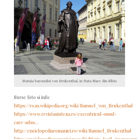
Statuia baronului von Brukenthal, in Piata Mare din Sibiu
Surse foto si info:
https://ro.m.wikipedia.org/wiki/Samuel_von_Brukenthal
https://www.revistasinteza.ro/excentricul-omul-
care-adus…
http://enciclopediaromaniei.ro/wiki/Samuel_Brukenthal
http://enciclopediaromaniei.ro/wiki/Maria_Iosif_Auersperg