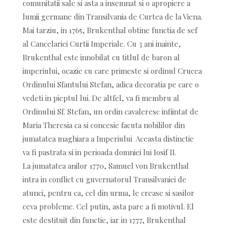
comunitatii sale si asta a insemnat si o apropiere a
lumii germane din Transilvania de Curtea de la Viena.
Mai tarziu, in 1765, Brukenthal obtine functia de sef
al Cancelariei Curtii Imperiale. Cu 3 ani inainte,
Brukenthal este innobilat cu titlul de baron al
imperiului, ocazie cu care primeste si ordinul Crucea
Ordinului Sfantului Stefan, adica decoratia pe care o
vedeti in pieptul lui. De altfel, va fi membru al
Ordinului Sf. Stefan, un ordin cavaleresc infiintat de
Maria Theresia ca si concesie facuta nobililor din
jumatatea maghiara a Imperiului Aceasta distinctie
va fi pastrata si in perioada domniei lui Iosif II.
La jumatatea anilor 1770, Samuel von Brukenthal
intra in conflict cu guvernatorul Transilvaniei de
atunci, pentru ca, cel din urma, le crease si sasilor
ceva probleme. Cel putin, asta pare a fi motivul. El
este destituit din functie, iar in 1777, Brukenthal