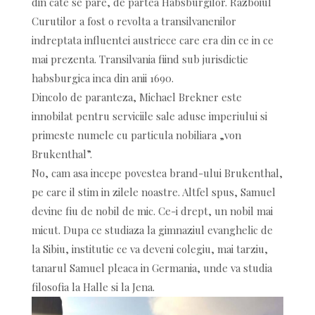
din cate se pare, de partea Habsburgilor. Razboiul
Curutilor a fost o revolta a transilvanenilor
indreptata influentei austriece care era din ce in ce
mai prezenta. Transilvania fiind sub jurisdictie
habsburgica inca din anii 1690.
Dincolo de paranteza, Michael Brekner este
innobilat pentru serviciile sale aduse imperiului si
primeste numele cu particula nobiliara „von
Brukenthal”.
No, cam asa incepe povestea brand-ului Brukenthal,
pe care il stim in zilele noastre. Altfel spus, Samuel
devine fiu de nobil de mic. Ce-i drept, un nobil mai
micut. Dupa ce studiaza la gimnaziul evanghelic de
la Sibiu, institutie ce va deveni colegiu, mai tarziu,
tanarul Samuel pleaca in Germania, unde va studia
filosofia la Halle si la Jena.