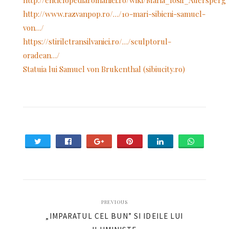
http://www.razvanpop.ro/…/10-mari-sibieni-samuel-
von…/
https://stiriletransilvaniei.ro/…/sculptorul-
oradean…/
Statuia lui Samuel von Brukenthal (sibiucity.ro)
PREVIOUS
„IMPARATUL CEL BUN” SI IDEILE LUI