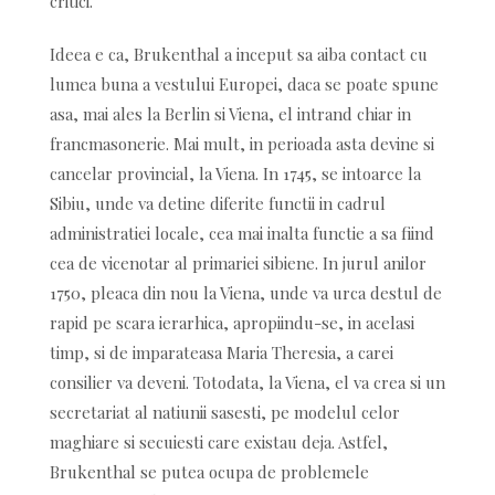
critici.
Ideea e ca, Brukenthal a inceput sa aiba contact cu
lumea buna a vestului Europei, daca se poate spune
asa, mai ales la Berlin si Viena, el intrand chiar in
francmasonerie. Mai mult, in perioada asta devine si
cancelar provincial, la Viena. In 1745, se intoarce la
Sibiu, unde va detine diferite functii in cadrul
administratiei locale, cea mai inalta functie a sa fiind
cea de vicenotar al primariei sibiene. In jurul anilor
1750, pleaca din nou la Viena, unde va urca destul de
rapid pe scara ierarhica, apropiindu-se, in acelasi
timp, si de imparateasa Maria Theresia, a carei
consilier va deveni. Totodata, la Viena, el va crea si un
secretariat al natiunii sasesti, pe modelul celor
maghiare si secuiesti care existau deja. Astfel,
Brukenthal se putea ocupa de problemele