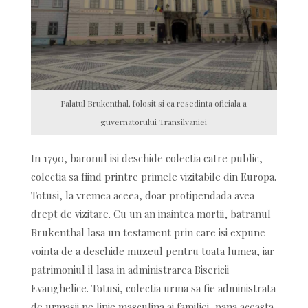
Palatul Brukenthal, folosit si ca resedinta oficiala a
guvernatorului Transilvaniei
In 1790, baronul isi deschide colectia catre public,
colectia sa fiind printre primele vizitabile din Europa.
Totusi, la vremea aceea, doar protipendada avea
drept de vizitare. Cu un an inaintea mortii, batranul
Brukenthal lasa un testament prin care isi expune
vointa de a deschide muzeul pentru toata lumea, iar
patrimoniul il lasa in administrarea Bisericii
Evanghelice. Totusi, colectia urma sa fie administrata
de urmasii pe linie masculina ai familiei, pana aceasta